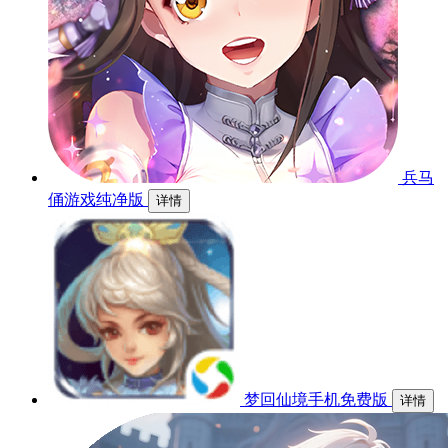
兵马
俑游戏纯净版
详情
梦回仙境手机免费版
详情