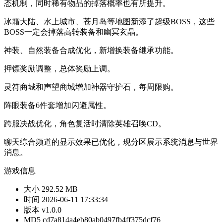
态机制，同时稀有物品的掉落概率也有所提升。
冰霜大陆、水上城市、苍月岛等地图新添了超级BOSS，这些
BOSS一定会掉落高转装备和幽冥玄晶。
神装、自然装备合成优化，新增换装备继承功能。
押镖奖励调整，总体奖励上调。
灵符商城和声望商城增加神器守护石，每周限购。
阵眼装备6件套增加闪避属性。
跨服决战优化，角色复活时清除英雄召唤CD。
聊天综合频道的显示效果已优化，现分区展示系统消息与世界
消息。
游戏信息
大小
292.52 MB
时间
2026-06-11 17:33:34
版本
v1.0.0
MD5
cd7a814a4eb80ab0497fb4ff375dcf76