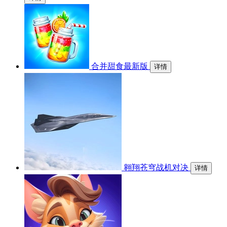
合并甜食最新版
详情
翱翔苍穹战机对决
详情