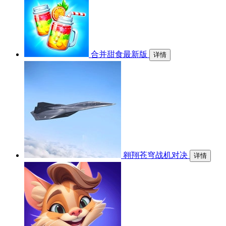
合并甜食最新版
详情
翱翔苍穹战机对决
详情