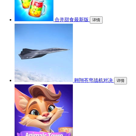
合并甜食最新版
详情
翱翔苍穹战机对决
详情