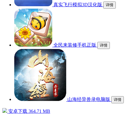
真实飞行模拟3D汉化版
详情
全民来装修手机正版
详情
山海经异兽录电脑版
详情
安卓下载
364.71 MB