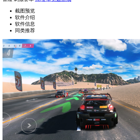
截图预览
软件介绍
软件信息
同类推荐