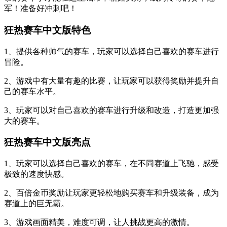
军！准备好冲刺吧！
狂热赛车中文版特色
1、提供各种帅气的赛车，玩家可以选择自己喜欢的赛车进行
冒险。
2、游戏中有大量有趣的比赛，让玩家可以获得奖励并提升自
己的赛车水平。
3、玩家可以对自己喜欢的赛车进行升级和改造，打造更加强
大的赛车。
狂热赛车中文版亮点
1、玩家可以选择自己喜欢的赛车，在不同赛道上飞驰，感受
极致的速度快感。
2、百倍金币奖励让玩家更轻松地购买赛车和升级装备，成为
赛道上的巨无霸。
3、游戏画面精美，难度可调，让人挑战更高的激情。