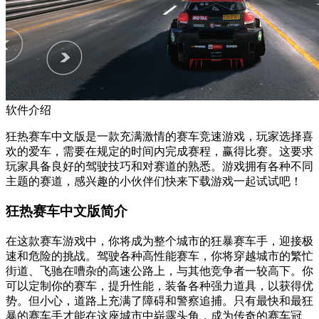
软件介绍
狂热赛车中文版是一款充满激情的赛车竞速游戏，玩家选择喜
欢的爱车，需要在规定的时间内完成赛程，赢得比赛。这要求
玩家具备良好的驾驶技巧和对赛道的熟悉。游戏拥有各种不同
主题的赛道，感兴趣的小伙伴们快来下载游戏一起试试吧！
狂热赛车中文版简介
在这款赛车游戏中，你将成为整个城市的狂暴赛车手，迎接极
速和危险的挑战。驾驶各种高性能赛车，你将穿越城市的繁忙
街道、飞驰在嘈杂的高速公路上，与其他竞争者一较高下。你
可以定制你的赛车，提升性能，装备各种强力道具，以获得优
势。但小心，道路上充满了障碍和警察追捕。只有最快和最狂
暴的赛车手才能在这座城市中崭露头角，成为传奇的赛车冠