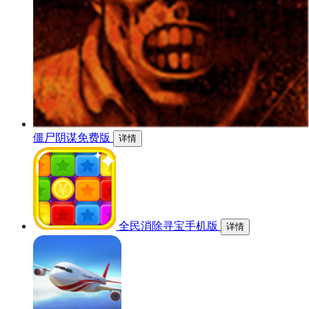
僵尸阴谋免费版
详情
全民消除寻宝手机版
详情