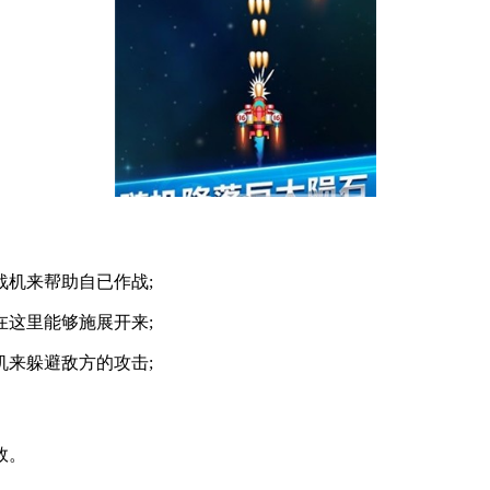
机来帮助自已作战;
这里能够施展开来;
来躲避敌方的攻击;
效。