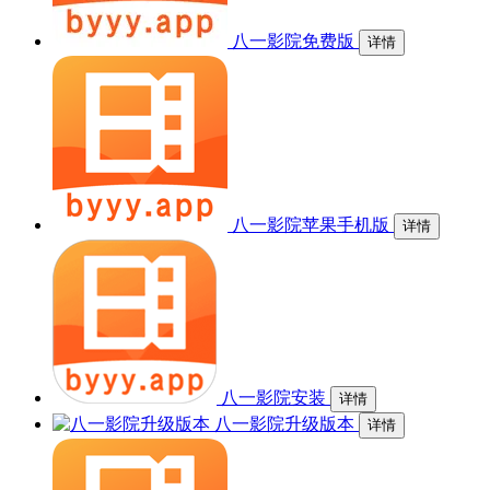
八一影院免费版
详情
八一影院苹果手机版
详情
八一影院安装
详情
八一影院升级版本
详情