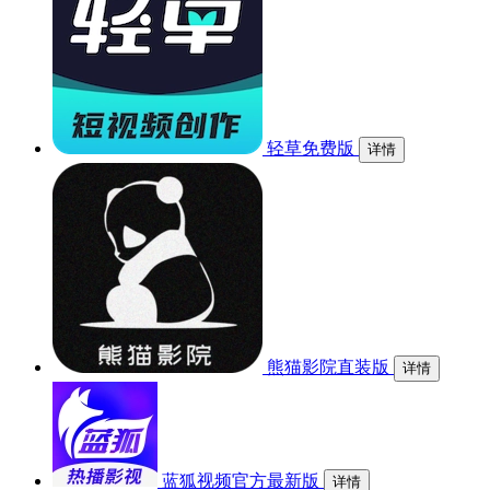
轻草免费版
详情
熊猫影院直装版
详情
蓝狐视频官方最新版
详情