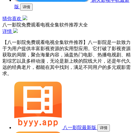
易火影视手机最新
版
详情
猜你喜欢
八一影院免费观看电视全集软件推荐大全
详情
【八一影院免费观看电视全集软件推荐】八一影院是一款致力
于为用户提供丰富影视资源的实用型应用。它打破了影视资源
获取的局限，聚合海量内容，涵盖热门电影、热播电视剧、精
彩综艺以及多样动漫，无论是新上映的院线大片，还是年代久
远的经典老片，都能在其中找到，满足不同用户的多元观影需
求。
八一影院最新版
详情