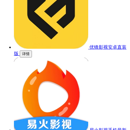
优锋影视安卓直装
版
详情