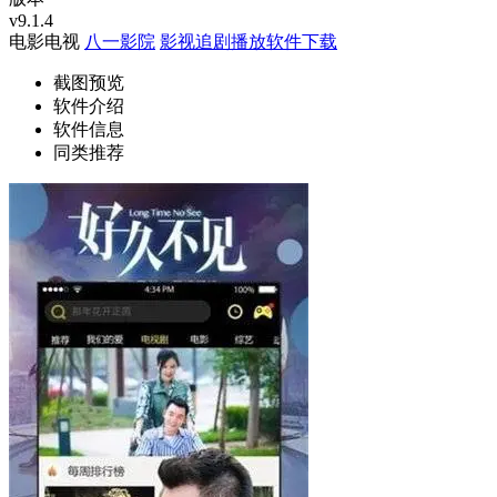
v9.1.4
电影电视
八一影院
影视追剧播放软件下载
截图预览
软件介绍
软件信息
同类推荐