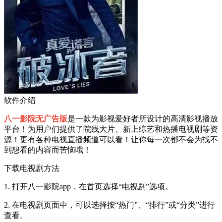
软件介绍
八一影院无广告版
是一款为影视爱好者所设计的高清影视播放
平台！为用户们提供了院线大片、新上综艺和热播电视剧等资
源！更有各种电视直播频道可以看！让你每一次都不会为找不
到想看的内容而苦恼哦！
下载电视剧方法
1. 打开八一影院app，在首页选择“电视剧”选项。
2. 在电视剧页面中，可以选择按“热门”、“排行”或“分类”进行
查看。