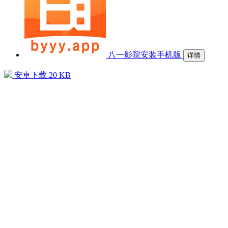
八一影院安装手机版
详情
安卓下载
20 KB