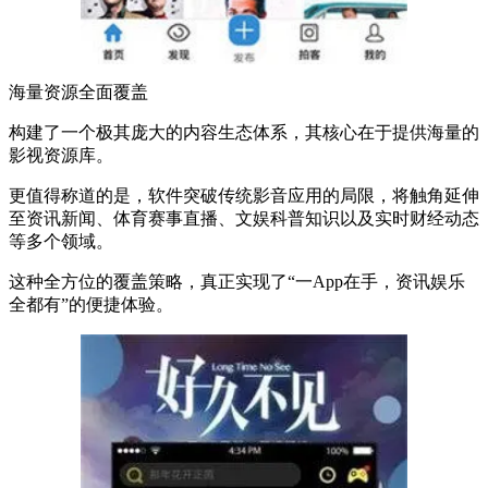
海量资源全面覆盖​
构建了一个极其庞大的内容生态体系，其核心在于提供海量的
影视资源库。
更值得称道的是，软件突破传统影音应用的局限，将触角延伸
至资讯新闻、体育赛事直播、文娱科普知识以及实时财经动态
等多个领域。
这种全方位的覆盖策略，真正实现了“一App在手，资讯娱乐
全都有”的便捷体验。