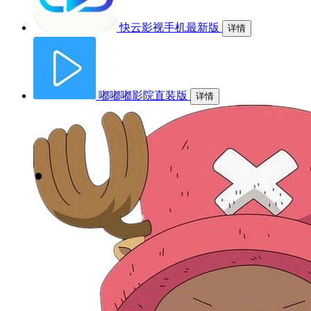
快云影视手机最新版
详情
嘟嘟嘟影院直装版
详情