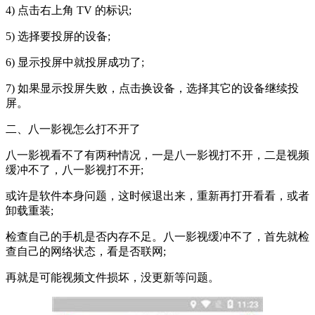
4) 点击右上角 TV 的标识;
5) 选择要投屏的设备;
6) 显示投屏中就投屏成功了;
7) 如果显示投屏失败，点击换设备，选择其它的设备继续投
屏。
二、八一影视怎么打不开了
八一影视看不了有两种情况，一是八一影视打不开，二是视频
缓冲不了，八一影视打不开;
或许是软件本身问题，这时候退出来，重新再打开看看，或者
卸载重装;
检查自己的手机是否内存不足。八一影视缓冲不了，首先就检
查自己的网络状态，看是否联网;
再就是可能视频文件损坏，没更新等问题。