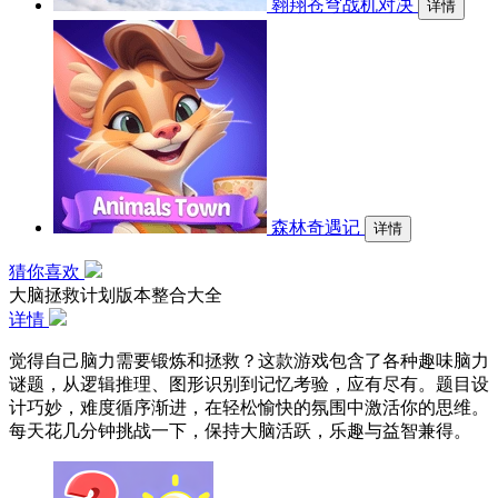
翱翔苍穹战机对决
详情
森林奇遇记
详情
猜你喜欢
大脑拯救计划版本整合大全
详情
觉得自己脑力需要锻炼和拯救？这款游戏包含了各种趣味脑力
谜题，从逻辑推理、图形识别到记忆考验，应有尽有。题目设
计巧妙，难度循序渐进，在轻松愉快的氛围中激活你的思维。
每天花几分钟挑战一下，保持大脑活跃，乐趣与益智兼得。