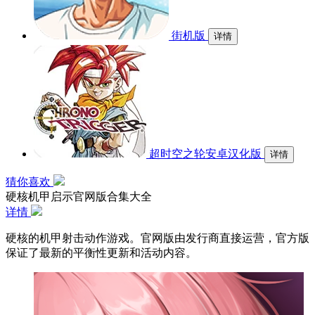
街机版
详情
超时空之轮安卓汉化版
详情
猜你喜欢
硬核机甲启示官网版合集大全
详情
硬核的机甲射击动作游戏。官网版由发行商直接运营，官方版
保证了最新的平衡性更新和活动内容。