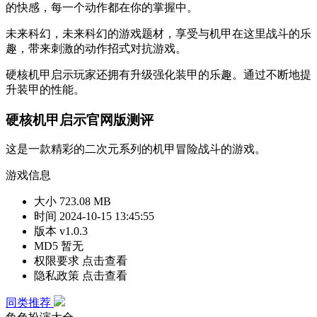
的快感，每一个动作都在你的掌握中。
未来科幻，未来科幻的游戏题材，享受与机甲在这里战斗的乐
趣，带来刺激的动作招式对抗游戏。
硬核机甲启示玩家还拥有升级强化装甲的乐趣。通过不断地提
升装甲的性能。
硬核机甲启示官网版测评
这是一款精彩的二次元系列的机甲冒险战斗的游戏。
游戏信息
大小
723.08 MB
时间
2024-10-15 13:45:55
版本
v1.0.3
MD5
暂无
权限要求
点击查看
隐私政策
点击查看
同类推荐