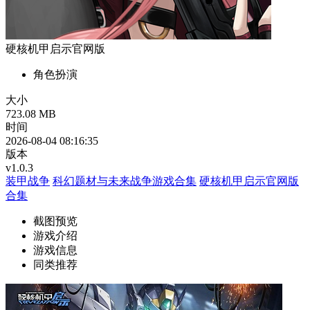
硬核机甲启示官网版
角色扮演
大小
723.08 MB
时间
2026-08-04 08:16:35
版本
v1.0.3
装甲战争
科幻题材与未来战争游戏合集
硬核机甲启示官网版
合集
截图预览
游戏介绍
游戏信息
同类推荐