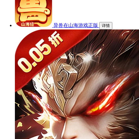
异兽在山海游戏正版
详情