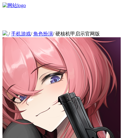
/
手机游戏
/
角色扮演
/
硬核机甲启示官网版