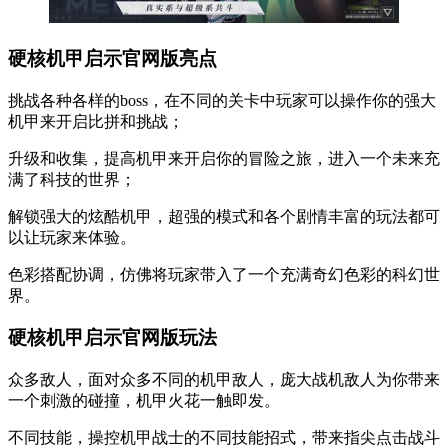
硬核机甲启示官网版亮点
挑战各种各样的boss，在不同的关卡中玩家可以操作你的强大
机甲来开启比拼和挑战；
升级和收集，提高机甲来开启你的冒险之旅，进入一个未来充
满了科技的世界；
解锁强大的炫酷机甲，超强的模式和各个剧情丰富的玩法都可
以让玩家来体验。
色彩搭配协调，仿佛将玩家带入了一个充满奇幻色彩的科幻世
界。
硬核机甲启示官网版玩法
众多敌人，面对众多不同的机甲敌人，庞大战机敌人为你带来
一个刺激的碰撞，机甲火花一触即发。
不同技能，操控机甲战士的不同技能招式，带来指尖点击战斗