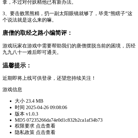
拿，不过对付妖精他已有新办法。
3、要击败黑熊精，扔一副太阳眼镜就够了，毕竟“熊瞎子”这
个说法就是这么来的嘛。
唐僧的取经之路小编简评：
游戏玩家在游戏中需要帮助我们的唐僧摆脱当前的困境，历经
九九八十一难后即可通关。
温馨提示：
近期即将上线可供登录，还望您持续关注！
游戏信息
大小
23.4 MB
时间
2025-04-26 09:08:06
版本
v1.0.3
MD5
07235266da74e0d1c832b2ca1af34b73
权限要求
点击查看
隐私政策
点击查看