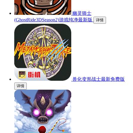
幽灵骑士
(GhostRide3DSeason2)游戏纯净最新版
详情
兽化变形战士最新免费版
详情