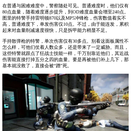
在普通与困难难度中，警察随处可见。普通难度时，他们仅有
80点血量，随着难度逐步提升，到OD难度血量会增至240点。
图里的特警手持雷明顿870以及MP5冲锋枪，伤害数值着实不
高，普通难度下，单发伤害仅10点。不过，由于能连发，累积
起来对血量削减速度很快，只是拆甲能力稍显不足。
手持散弹枪的特警，单次伤害仅有30多点。别看这面板属性不
怎么样，可他们仗着人数众多，还是带来了一定威胁。而且，
这些特警就跟点了狂战士技能一样，千万别靠近他们，其近战
伤害能直接打掉五分之四的血量。要是再被他们补上几下，那
基本就没救了，直接会被“蹭”死。