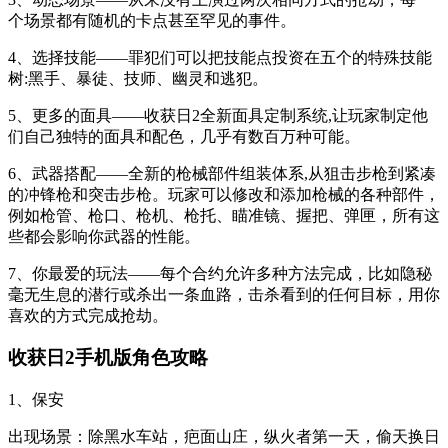
个场景都有随机的卡点甚至罕见的事件。
4、选择技能——罪犯们可以把技能点投资在五个的特殊技能
树:黑手、暴徒、技师、幽灵和逃犯。
5、更多的面具——收获日2全新面具定制系统,让玩家制定他
们自己独特的面具和配色，几乎有数百万种可能。
6、武器搭配——全新的枪械部件组装体系,从狙击步枪到紧凑
的冲锋枪和突击步枪。玩家可以修改和添加枪械的各种部件，
例如枪管、枪口、枪机、枪托、瞄准镜、握把、弹匣，所有这
些都会影响你武器的性能。
7、你最爱的玩法——每个合约允许多种方法完成，比如隐秘
毫无生息的潜行或杀出一条血路，击杀看到的任何目标，用你
喜欢的方式完成抢劫。
收获日2手机版角色攻略
1、保安
出现场景：除黑水车站，疤面山庄，纵火者第一天，偷天换日