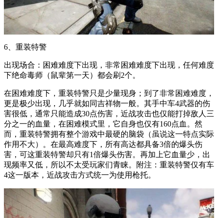
6、重装特警
出现场合：困难难度下出现，非常困难难度下出现，任何难度
下绝命毒师（鼠辈第一天）都会刷2个。
在困难难度下，重装特警只是少量现身；到了非常困难难度，
更是极少出现，几乎就如同吉祥物一般。其手中车4武器的伤
害很低，通常只能造成30点伤害，近战攻击也仅能打掉敌人三
分之一的血量，在困难模式里，它自身也仅有160点血。然
而，重装特警拥有整个游戏中最硬的脑袋（虽说这一特点实际
作用不大）。在最高难度下，所有高达都具备3倍的爆头伤
害，可这重装特警却只有1倍爆头伤害。再加上它血量少，出
现频率又低，所以不太受玩家们青睐。附注：重装特警仅有车
4这一版本，近战攻击方式统一为使用枪托。