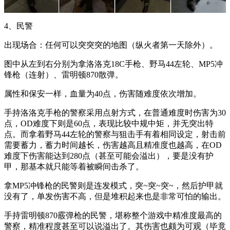
4、民警
出现场合：任何可以突突突的地图（纵火者第一天除外）。
图中从左到右分别为拿洛洛克18C手枪、野马44左轮、MP5冲
锋枪（连射）、雷明顿870散弹。
属性和保安一样，血量为40点，伤害随难度依次增加。
手持洛洛克手枪的警察采用点射方式，在普通难度时伤害为30
点，OD难度下则是60点，表现比较中规中矩，并无突出特
点。而拿着野马44左轮的警察与狙击手有着相同设定，射击前
需要蓄力，蓄力时间越长，伤害越高且精准度也越高，在OD
难度下伤害能达到280点（甚至可能会溢出），要是没有护
甲，那基本就只能等着被瞬间击杀了。
拿MP5冲锋枪的民警则是连发模式，突~突~突~，然后护甲就
没有了，单发伤害不高，但是堆积起来也是非常可怕的输出。
手持雷明顿870霰弹枪的民警，堪称整个游戏中精准度最高的
警察，精准程度甚至可以说溢出了。其伤害也颇为可观（毕竟