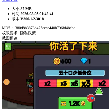
大小
87 MB
时间
2026-08-05 01:42:41
版本
V306.1.2.3018
MD5：
380d8b3873d475ccce440b796fd4bebc
权限要求
|
隐私政策
截图预览