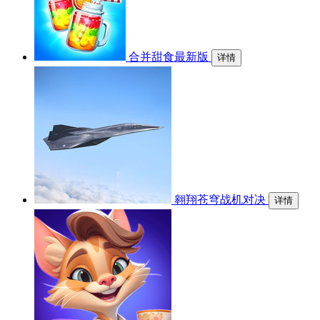
合并甜食最新版
详情
翱翔苍穹战机对决
详情