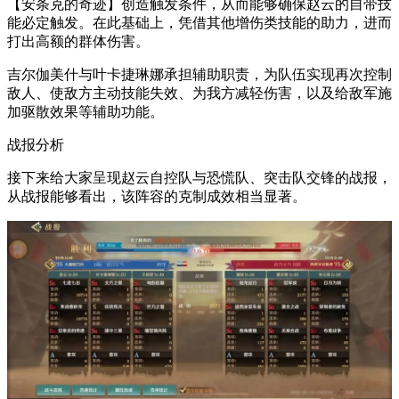
【安条克的奇迹】创造触发条件，从而能够确保赵云的自带技
能必定触发。在此基础上，凭借其他增伤类技能的助力，进而
打出高额的群体伤害。
吉尔伽美什与叶卡捷琳娜承担辅助职责，为队伍实现再次控制
敌人、使敌方主动技能失效、为我方减轻伤害，以及给敌军施
加驱散效果等辅助功能。
战报分析
接下来给大家呈现赵云自控队与恐慌队、突击队交锋的战报，
从战报能够看出，该阵容的克制成效相当显著。