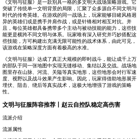
《文明与征服》是一款别具一格的多文明大战场策略游戏。它
突破了传统单一文明背景的局限，汇聚了众多源自不同文明与
时代的传奇英雄。在游戏的同一战场上，玩家能够目睹风格迥
异的英雄们或是携手并肩作战，或是针锋相对相互对抗。并
且，每位英雄都具备携带多个主动与被动技能的能力，这些技
能更是横跨不同文明与体系。玩家唯有深入研究并巧妙搭配这
些技能，方可构建出充满无限可能性的战术体系，由此可见，
该游戏在策略深度方面有着极高的水准。
《文明与征服》达成了真正大规模的即时战斗，能让成千上万
的部队于同一张地图中实现无缝移动、集结以及交战。战场地
图里存在山脉、河流、关隘等真实地形，这些地形会对行军速
度、视野以及战斗效果产生影响。因此，玩家得借助地形展开
埋伏、阻击、绕后等真实战术，这极大地增强了游戏的策略
性。
文明与征服阵容推荐丨赵云自控队稳定高伤害
流派介绍
流派属性