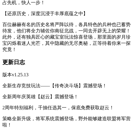
占先机，快人一步！
【还原历史，深度沉浸于丰厚底蕴之中】
百位赫赫有名的历史名将严阵以待，各具特色的兵种也已蓄势
待发，他们将全力辅佐你南征北战，一同去开辟无上的荣耀！
此外，还有独具匠心的藏宝室玩法惊喜登场，那里面的岁月珍
宝闪烁着迷人光芒，其中隐藏的无尽奥秘，正等待着你来一探
究竟！
更新日志
版本v1.25.13
全新生存竞技玩法——【传奇决斗场】震撼登场！
全新周年庆英雄【赵云】震撼登场！
2周年特别福利，千抽任选其一，保底免费获取赵云！
策略全新升级，将军系统震撼登场，野外能够建造联盟将军营
啦！