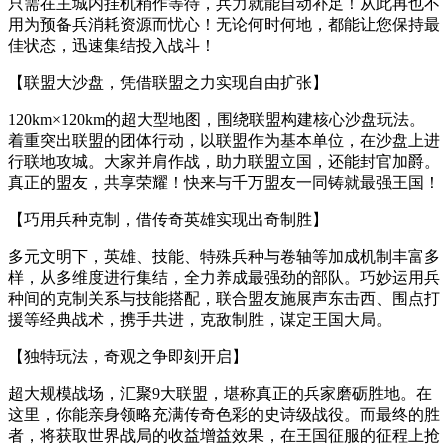
只需在主城内挂机稍作等待，兵力就能自动补足！从此再也不
用为预备兵消耗资源而忧心！无论何时何地，都能让您保持最
佳状态，迅速集结投入战斗！
【联盟大沙盘，凭借联盟之力实现自由扩张】
120km×120km的超大型地图，围绕联盟构建核心沙盘玩法。
着重突出联盟的团体行动，以联盟作为基本单位，在沙盘上进
行联地攻城。大家并肩作战，助力联盟立国，还能封官加爵。
真正的盟友，共享荣耀！快来与千万盟友一同铸就最强王国！
【巧用兵种克制，借传奇英雄实现出奇制胜】
多元文明下，英雄、技能、特殊兵种与卷轴等加成机制丰富多
样，从多维度进行集结，全力养成最强劲的部队。巧妙运用兵
种间的克制关系与技能搭配，联合盟友施展声东击西、围点打
援等经典战术，携手共进，克敌制胜，谋定王国大局。
【独特玩法，奇观之争即刻开启】
超大规模战场，汇聚9大联盟，堪称真正的兵家磨砺胜地。在
这里，你能亲身领略充满传奇色彩的史诗级战役。而最终的胜
者，将获取世界战局的收益增益效果，在王国征服的征程上抢