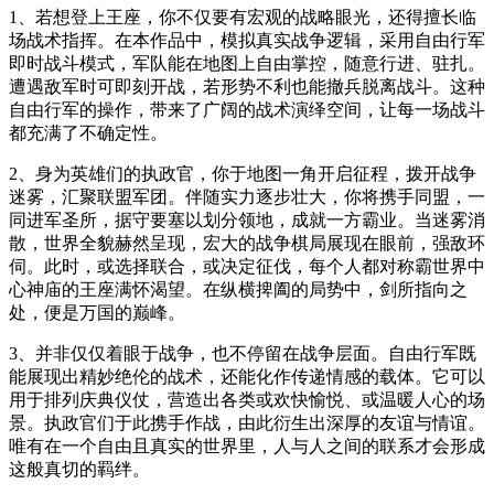
1、若想登上王座，你不仅要有宏观的战略眼光，还得擅长临
场战术指挥。在本作品中，模拟真实战争逻辑，采用自由行军
即时战斗模式，军队能在地图上自由掌控，随意行进、驻扎。
遭遇敌军时可即刻开战，若形势不利也能撤兵脱离战斗。这种
自由行军的操作，带来了广阔的战术演绎空间，让每一场战斗
都充满了不确定性。
2、身为英雄们的执政官，你于地图一角开启征程，拨开战争
迷雾，汇聚联盟军团。伴随实力逐步壮大，你将携手同盟，一
同进军圣所，据守要塞以划分领地，成就一方霸业。当迷雾消
散，世界全貌赫然呈现，宏大的战争棋局展现在眼前，强敌环
伺。此时，或选择联合，或决定征伐，每个人都对称霸世界中
心神庙的王座满怀渴望。在纵横捭阖的局势中，剑所指向之
处，便是万国的巅峰。
3、并非仅仅着眼于战争，也不停留在战争层面。自由行军既
能展现出精妙绝伦的战术，还能化作传递情感的载体。它可以
用于排列庆典仪仗，营造出各类或欢快愉悦、或温暖人心的场
景。执政官们于此携手作战，由此衍生出深厚的友谊与情谊。
唯有在一个自由且真实的世界里，人与人之间的联系才会形成
这般真切的羁绊。