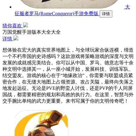
大
征服者罗马(RomeConqueror)手游免费版
详情
猜你喜欢
万国觉醒手游版本大全大全
详情
想体验在宏大的真实世界地图上，与全球玩家合纵连横，缔造
一个不朽帝国的史诗感吗？这款游戏将策略游戏的深度与文明
发展的成就感完美结合。你可以从中国、罗马、德意志等十余
种文明中选择其一，从一座小城开始，发展科技、训练军队、
结交盟友。游戏的核心在于“地缘政治”，你需要与联盟成员紧
密合作，在无缝大地图上占领资源、攻占关隘，最终向失落之
地发起远征。无论是PVE的野蛮人讨伐，还是PVP的千人同屏
国战，都需要精密的规划和高效的执行力。在这里，智慧与外
交手腕比单纯的武力更重要。来书写属于你的文明传奇吧！