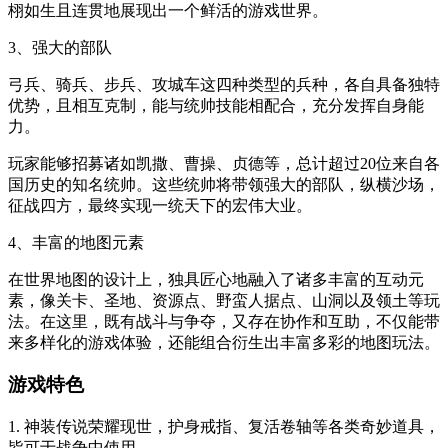
栩如生且连贯地展现出一个鲜活的游戏世界。
3、强大的部队
弓兵、骑兵、步兵、攻城车这四种类型的兵种，各自具备独特
优势，且相互克制，能与统帅技能相配合，充分发挥自身能
力。
玩家能够招募诸如凯撒、曹操、贞德等，总计超过20位来自各
国历史的知名统帅。这些统帅将带领强大的部队，纵横沙场，
征战四方，最终实现一统天下的宏伟大业。
4、丰富的地图元素
在世界地图的设计上，独具匠心地融入了诸多丰富的互动元
素，像关卡、圣地、资源点、野蛮人据点、山洞以及领土等玩
法。在这里，既有战斗与争夺，又存在协作和互助，不仅能带
来多样化的游戏体验，还能组合衍生出丰富多彩的地图玩法。
游戏特色
1. 神装传说荣耀现世，护身戒指、复活卷轴等各类奇妙道具，
皆可于战争中使用。