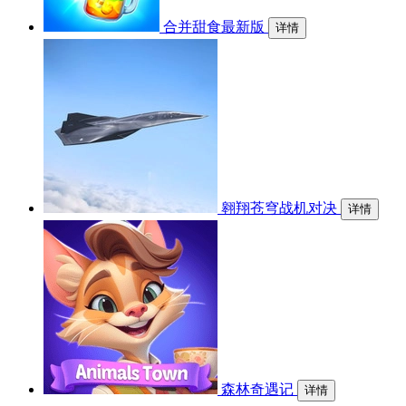
合并甜食最新版
详情
翱翔苍穹战机对决
详情
森林奇遇记
详情