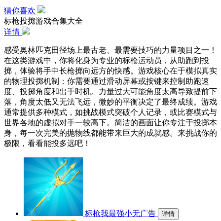
猜你喜欢
标枪投掷游戏合集大全
详情
感受奥林匹克田径场上最古老、最需要技巧的力量项目之一！
在这类游戏中，你将化身为专业的标枪运动员，从助跑到投
掷，体验将手中长枪掷向远方的快感。游戏核心在于模拟真实
的物理投掷机制：你需要通过滑动屏幕或按键来控制助跑速
度、投掷角度和出手时机。力量过大可能角度太高导致提前下
落，角度太低又无法飞远，微妙的平衡决定了最终成绩。游戏
通常提供多种模式，如挑战模式突破个人记录，或比赛模式与
世界各地的虚拟对手一较高下。简洁的画面让你专注于投掷本
身，每一次完美的抛物线都能带来巨大的成就感。来挑战你的
极限，看看能投多远吧！
标枪我最强小无广告
详情