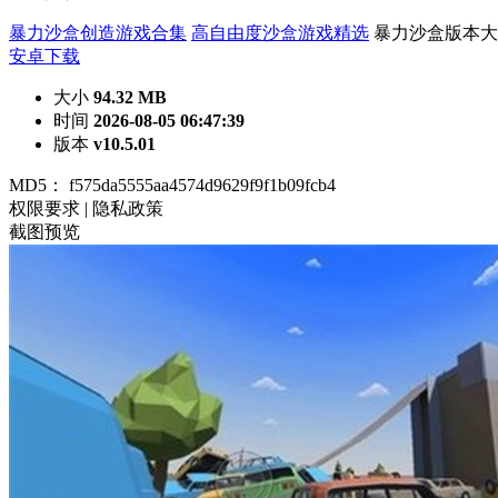
暴力沙盒创造游戏合集
高自由度沙盒游戏精选
暴力沙盒版本大
安卓下载
大小
94.32 MB
时间
2026-08-05 06:47:39
版本
v10.5.01
MD5：
f575da5555aa4574d9629f9f1b09fcb4
权限要求
|
隐私政策
截图预览