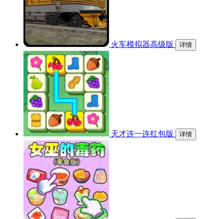
火车模拟器高级版
详情
天才连一连红包版
详情