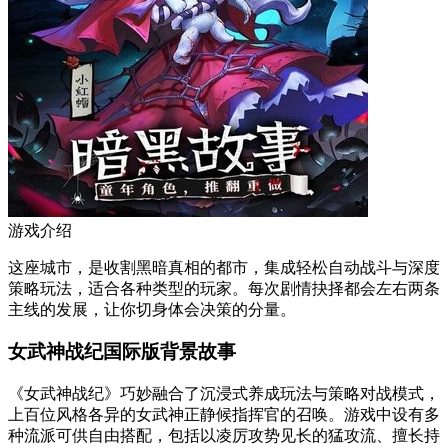
游戏介绍
这座城市，是收割黑暗真相的都市，集成轻松自动战斗与深度
策略玩法，适合各种类型的玩家。每次剧情抉择都会左右两条
主线的发展，让你切身体会决策的分量。
女武神战纪国际版背景故事
《女武神战纪》巧妙融合了沉浸式养成玩法与策略对战模式，
上百位风格各异的女武神正静候指挥官的召唤。游戏中设有多
种流派可供自由搭配，包括以凌厉攻势见长的猛攻流、擅长持