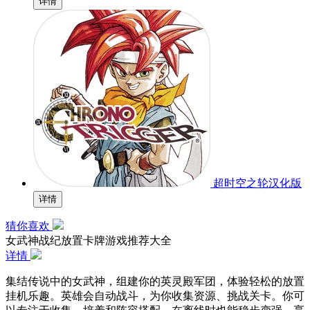
详情
超时空之轮汉化版
详情
猜你喜欢
女武神战纪放置卡牌游戏推荐大全
详情
集结传说中的女武神，组建你的英灵殿军团，体验轻松的放置
挂机乐趣。英雄会自动战斗，为你收集资源、挑战关卡。你可