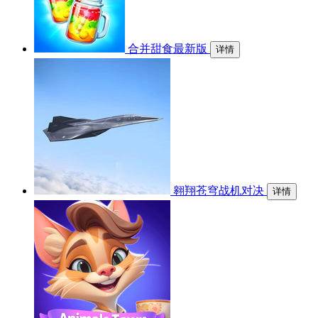
合并甜食最新版
详情
翱翔苍穹战机对决
详情