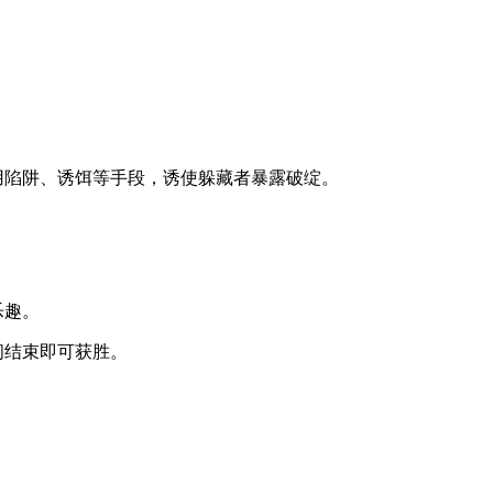
用陷阱、诱饵等手段，诱使躲藏者暴露破绽。
乐趣。
间结束即可获胜。