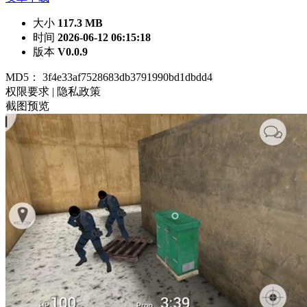
大小
117.3 MB
时间
2026-06-12 06:15:18
版本
V0.0.9
MD5：
3f4e33af7528683db3791990bd1dbdd4
权限要求
|
隐私政策
截图预览