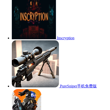
Inscryption
PureSniper手机免费版