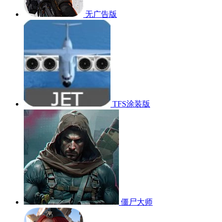
无广告版
TFS涂装版
僵尸大师