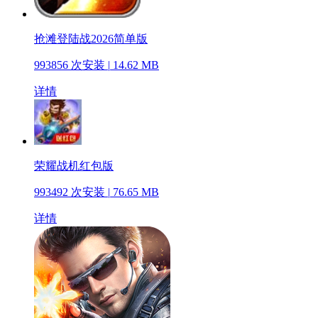
抢滩登陆战2026简单版
993856 次安装
|
14.62 MB
详情
荣耀战机红包版
993492 次安装
|
76.65 MB
详情