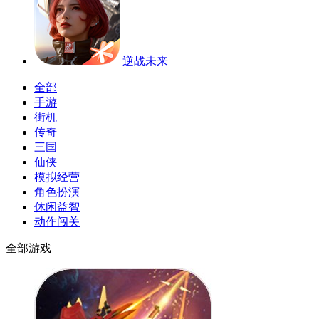
逆战未来
全部
手游
街机
传奇
三国
仙侠
模拟经营
角色扮演
休闲益智
动作闯关
全部游戏