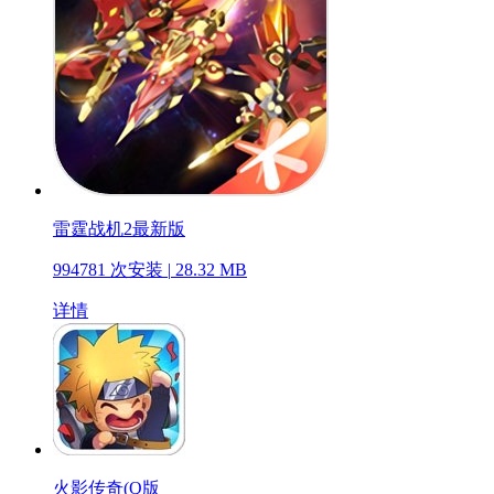
雷霆战机2最新版
994781 次安装
|
28.32 MB
详情
火影传奇(Q版