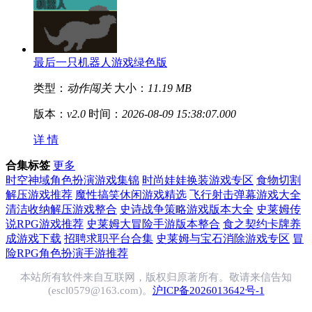
最后一只机器人游戏绿色版
类型：
动作闯关
大小：
11.19 MB
版本：
v2.0
时间：
2026-08-09 15:38:07.000
详 情
合集标签
更多
时空神域角色扮演游戏集锦
时尚娃娃换装游戏专区
食物切割
解压游戏推荐
魔性搞笑休闲游戏精选
飞行射击弹幕游戏大全
清洁收纳解压游戏整合
史诗战争策略游戏版本大全
史莱姆传
说RPG游戏推荐
史莱姆大冒险手游版本整合
食之契约卡牌养
成游戏下载
招聘求职平台合集
史莱姆与宝石消除游戏专区
冒
险RPG角色扮演手游推荐
本站所有软件来自互联网，版权归原著所有。敬请来信告知
(escl0579@163.com)。
沪ICP备2026013642号-1