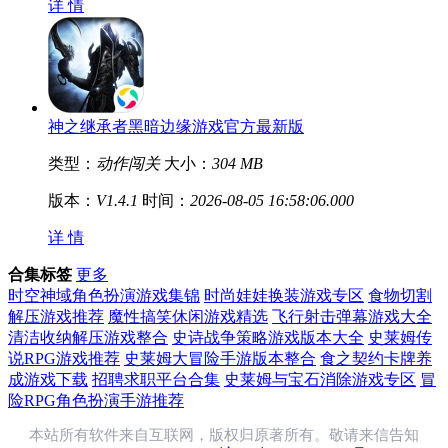
详 情
神之继承者黑暗边缘游戏官方最新版
类型：
动作闯关
大小：
304 MB
版本：
V1.4.1
时间：
2026-08-05 16:58:06.000
详 情
合集标签
更多
时空神域角色扮演游戏集锦
时尚娃娃换装游戏专区
食物切割
解压游戏推荐
魔性搞笑休闲游戏精选
飞行射击弹幕游戏大全
清洁收纳解压游戏整合
史诗战争策略游戏版本大全
史莱姆传
说RPG游戏推荐
史莱姆大冒险手游版本整合
食之契约卡牌养
成游戏下载
招聘求职平台合集
史莱姆与宝石消除游戏专区
冒
险RPG角色扮演手游推荐
本站所有软件来自互联网，版权归原著所有。敬请来信告知