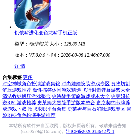
饥饿鲨进化变色龙鲨手机正版
类型：
动作闯关
大小：
128.89 MB
版本：
V7.0.0.0
时间：
2026-08-08 12:46:07.000
详 情
合集标签
更多
时空神域角色扮演游戏集锦
时尚娃娃换装游戏专区
食物切割
解压游戏推荐
魔性搞笑休闲游戏精选
飞行射击弹幕游戏大全
清洁收纳解压游戏整合
史诗战争策略游戏版本大全
史莱姆传
说RPG游戏推荐
史莱姆大冒险手游版本整合
食之契约卡牌养
成游戏下载
招聘求职平台合集
史莱姆与宝石消除游戏专区
冒
险RPG角色扮演手游推荐
本站所有软件来自互联网，版权归原著所有。敬请来信告知
(escl0579@163.com)。
沪ICP备2026013642号-1