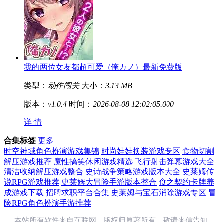
我的两位女友都超可爱（俺カノ）最新免费版
类型：
动作闯关
大小：
3.13 MB
版本：
v1.0.4
时间：
2026-08-08 12:02:05.000
详 情
合集标签
更多
时空神域角色扮演游戏集锦
时尚娃娃换装游戏专区
食物切割
解压游戏推荐
魔性搞笑休闲游戏精选
飞行射击弹幕游戏大全
清洁收纳解压游戏整合
史诗战争策略游戏版本大全
史莱姆传
说RPG游戏推荐
史莱姆大冒险手游版本整合
食之契约卡牌养
成游戏下载
招聘求职平台合集
史莱姆与宝石消除游戏专区
冒
险RPG角色扮演手游推荐
本站所有软件来自互联网，版权归原著所有。敬请来信告知