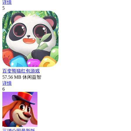
详情
5
百变熊猫红包游戏
57.56 MB
休闲益智
详情
6
三消公园最新版