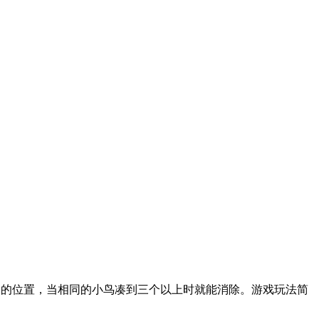
们的位置，当相同的小鸟凑到三个以上时就能消除。游戏玩法简