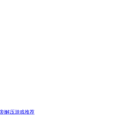
割解压游戏推荐