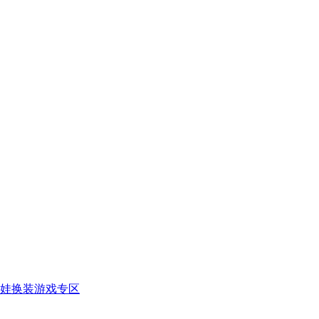
娃换装游戏专区