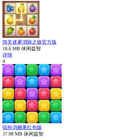
闯关迷雾消除之旅官方版
18.6 MB
休闲益智
详情
4
缤纷消糖果红包版
37.98 MB
休闲益智