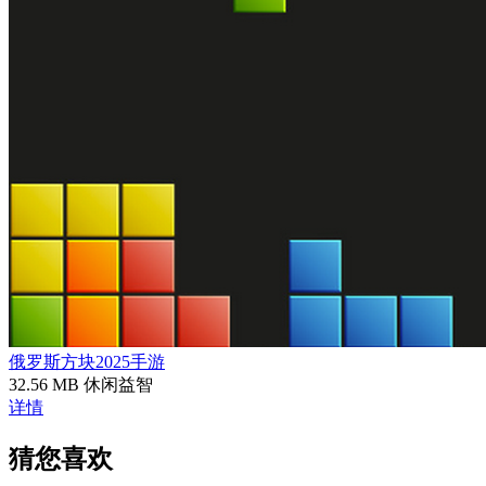
俄罗斯方块2025手游
32.56 MB
休闲益智
详情
猜您喜欢