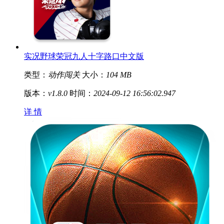
实况野球荣冠九人十字路口中文版
类型：
动作闯关
大小：
104 MB
版本：
v1.8.0
时间：
2024-09-12 16:56:02.947
详 情