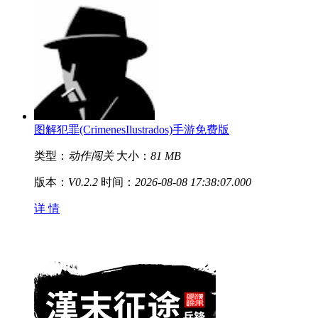
图解犯罪(CrimenesIlustrados)手游免费版
类型：
动作闯关
大小：
81 MB
版本：
V0.2.2
时间：
2026-08-08 17:38:07.000
详 情