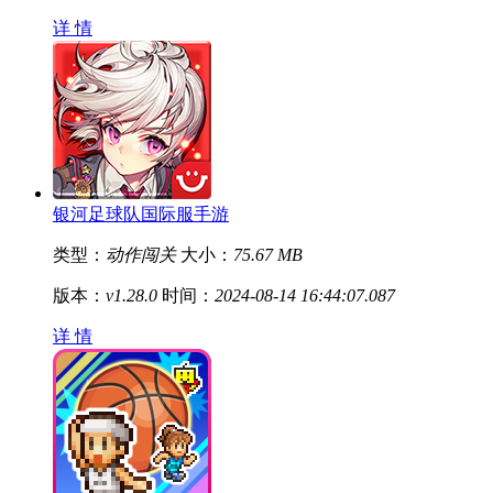
详 情
银河足球队国际服手游
类型：
动作闯关
大小：
75.67 MB
版本：
v1.28.0
时间：
2024-08-14 16:44:07.087
详 情