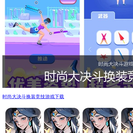
时尚大决斗换装竞技游戏下载