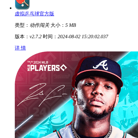
虚拟乒乓球官方版
类型：
动作闯关
大小：
5 MB
版本：
v2.7.2
时间：
2024-08-02 15:20:02.037
详 情