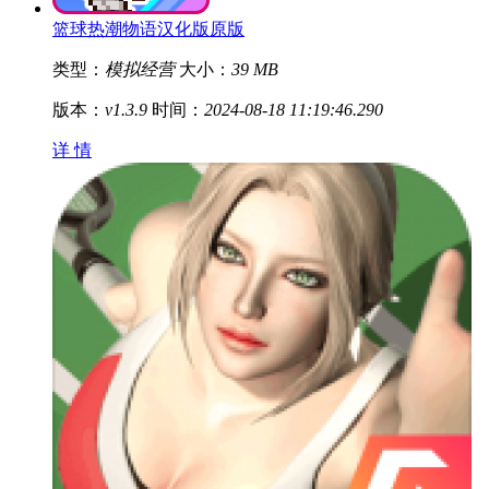
篮球热潮物语汉化版原版
类型：
模拟经营
大小：
39 MB
版本：
v1.3.9
时间：
2024-08-18 11:19:46.290
详 情