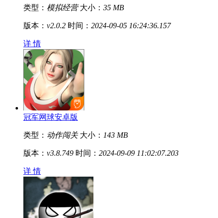
类型：
模拟经营
大小：
35 MB
版本：
v2.0.2
时间：
2024-09-05 16:24:36.157
详 情
冠军网球安卓版
类型：
动作闯关
大小：
143 MB
版本：
v3.8.749
时间：
2024-09-09 11:02:07.203
详 情