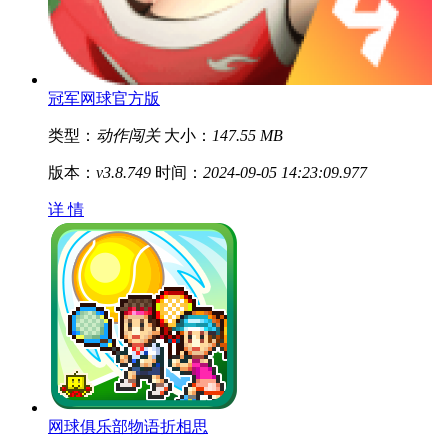
冠军网球官方版
类型：
动作闯关
大小：
147.55 MB
版本：
v3.8.749
时间：
2024-09-05 14:23:09.977
详 情
网球俱乐部物语折相思