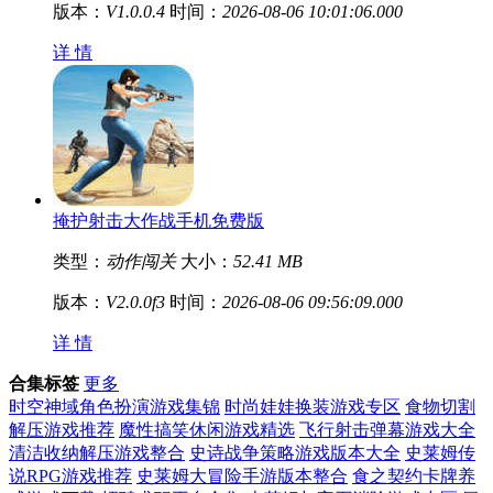
版本：
V1.0.0.4
时间：
2026-08-06 10:01:06.000
详 情
掩护射击大作战手机免费版
类型：
动作闯关
大小：
52.41 MB
版本：
V2.0.0f3
时间：
2026-08-06 09:56:09.000
详 情
合集标签
更多
时空神域角色扮演游戏集锦
时尚娃娃换装游戏专区
食物切割
解压游戏推荐
魔性搞笑休闲游戏精选
飞行射击弹幕游戏大全
清洁收纳解压游戏整合
史诗战争策略游戏版本大全
史莱姆传
说RPG游戏推荐
史莱姆大冒险手游版本整合
食之契约卡牌养