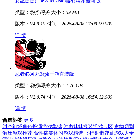
女巫提提(TheWitchsIsle)游戏纯净最新版
类型：
动作闯关
大小：
59 MB
版本：
V4.0.10
时间：
2026-08-08 17:00:09.000
详 情
忍者必须死3apk手游直装版
类型：
动作闯关
大小：
1.76 GB
版本：
V2.0.74
时间：
2026-08-08 16:54:12.000
详 情
合集标签
更多
时空神域角色扮演游戏集锦
时尚娃娃换装游戏专区
食物切割
解压游戏推荐
魔性搞笑休闲游戏精选
飞行射击弹幕游戏大全