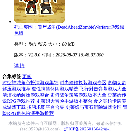
死亡突围：僵尸战争(DeadAheadZombieWarfare)游戏绿
色版
类型：
动作闯关
大小：
80 MB
版本：
V2.8.0
时间：
2026-08-07 16:48:07.000
详 情
合集标签
更多
时空神域角色扮演游戏集锦
时尚娃娃换装游戏专区
食物切割
解压游戏推荐
魔性搞笑休闲游戏精选
飞行射击弹幕游戏大全
清洁收纳解压游戏整合
史诗战争策略游戏版本大全
史莱姆传
说RPG游戏推荐
史莱姆大冒险手游版本整合
食之契约卡牌养
成游戏下载
招聘求职平台合集
史莱姆与宝石消除游戏专区
冒
险RPG角色扮演手游推荐
本站所有软件来自互联网，版权归原著所有。敬请来信告知
(escl0579@163.com)。
沪ICP备2026013642号-1