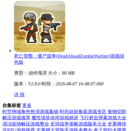
死亡突围：僵尸战争(DeadAheadZombieWarfare)游戏绿
色版
类型：
动作闯关
大小：
80 MB
版本：
V2.8.0
时间：
2026-08-07 16:48:07.000
详 情
合集标签
更多
时空神域角色扮演游戏集锦
时尚娃娃换装游戏专区
食物切割
解压游戏推荐
魔性搞笑休闲游戏精选
飞行射击弹幕游戏大全
清洁收纳解压游戏整合
史诗战争策略游戏版本大全
史莱姆传
说RPG游戏推荐
史莱姆大冒险手游版本整合
食之契约卡牌养