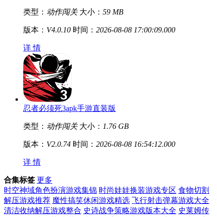
类型：
动作闯关
大小：
59 MB
版本：
V4.0.10
时间：
2026-08-08 17:00:09.000
详 情
忍者必须死3apk手游直装版
类型：
动作闯关
大小：
1.76 GB
版本：
V2.0.74
时间：
2026-08-08 16:54:12.000
详 情
合集标签
更多
时空神域角色扮演游戏集锦
时尚娃娃换装游戏专区
食物切割
解压游戏推荐
魔性搞笑休闲游戏精选
飞行射击弹幕游戏大全
清洁收纳解压游戏整合
史诗战争策略游戏版本大全
史莱姆传