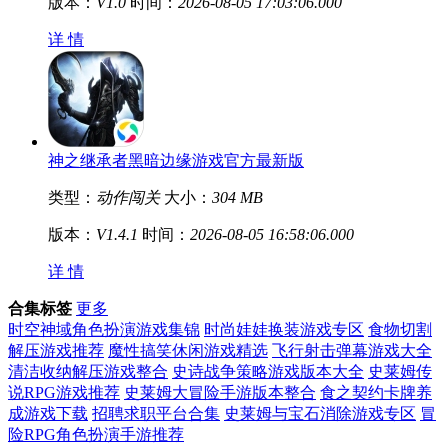
版本：
V1.0
时间：
2026-08-05 17:03:06.000
详 情
神之继承者黑暗边缘游戏官方最新版
类型：
动作闯关
大小：
304 MB
版本：
V1.4.1
时间：
2026-08-05 16:58:06.000
详 情
合集标签
更多
时空神域角色扮演游戏集锦
时尚娃娃换装游戏专区
食物切割
解压游戏推荐
魔性搞笑休闲游戏精选
飞行射击弹幕游戏大全
清洁收纳解压游戏整合
史诗战争策略游戏版本大全
史莱姆传
说RPG游戏推荐
史莱姆大冒险手游版本整合
食之契约卡牌养
成游戏下载
招聘求职平台合集
史莱姆与宝石消除游戏专区
冒
险RPG角色扮演手游推荐