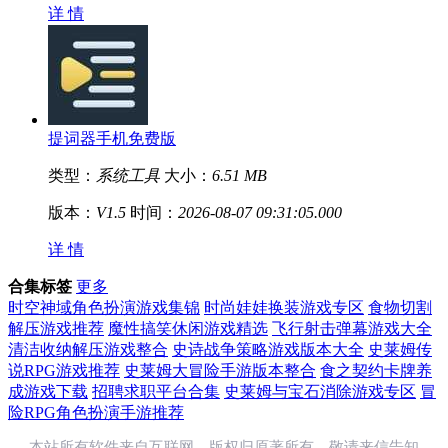
详 情
提词器手机免费版
类型：
系统工具
大小：
6.51 MB
版本：
V1.5
时间：
2026-08-07 09:31:05.000
详 情
合集标签
更多
时空神域角色扮演游戏集锦
时尚娃娃换装游戏专区
食物切割
解压游戏推荐
魔性搞笑休闲游戏精选
飞行射击弹幕游戏大全
清洁收纳解压游戏整合
史诗战争策略游戏版本大全
史莱姆传
说RPG游戏推荐
史莱姆大冒险手游版本整合
食之契约卡牌养
成游戏下载
招聘求职平台合集
史莱姆与宝石消除游戏专区
冒
险RPG角色扮演手游推荐
本站所有软件来自互联网，版权归原著所有。敬请来信告知