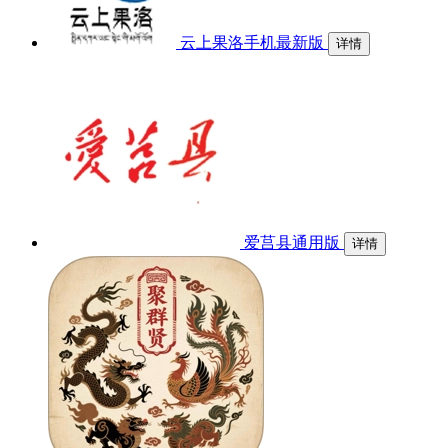
云上果洛手机最新版
详情
爱莒县通用版
详情