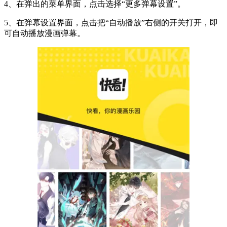
4、在弹出的菜单界面，点击选择“更多弹幕设置”。
5、在弹幕设置界面，点击把“自动播放”右侧的开关打开，即
可自动播放漫画弹幕。