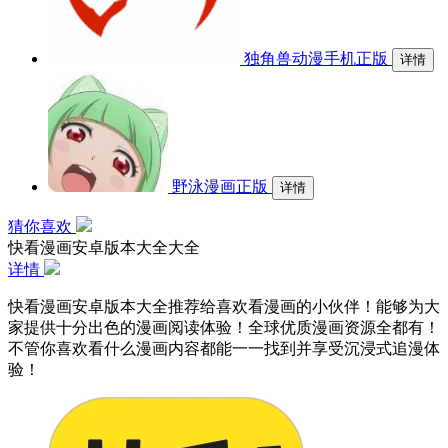
独角兽动漫手机正版
详情
野泳漫画正版
详情
猜你喜欢
快看漫画安卓版本大全大全
详情
快看漫画安卓版本大全推荐给喜欢看漫画的小伙伴！能够为大
家提供十分出色的漫画阅读体验！全球优质漫画资源全都有！
不管你喜欢看什么漫画内容都能一一找到并享受沉浸式追漫体
验！