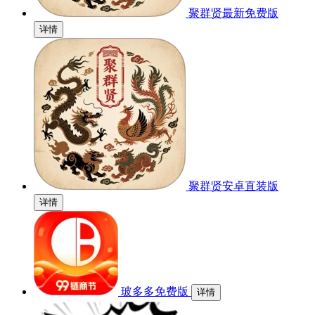
聚群贤最新免费版
详情
聚群贤安卓直装版
详情
玻多多免费版
详情