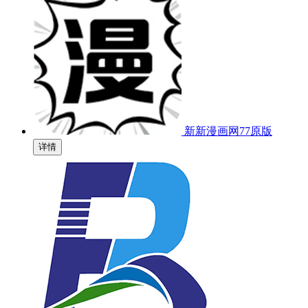
新新漫画网77原版
详情