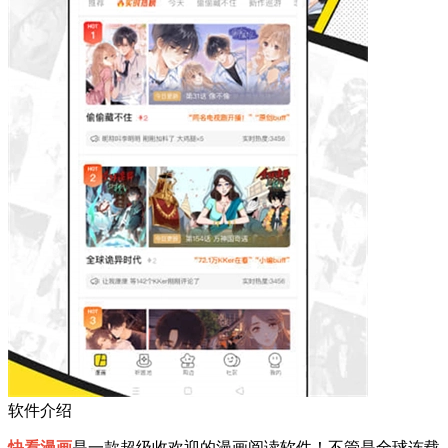
软件介绍
快看漫画
是一款超级收欢迎的漫画阅读软件！不管是全球连载