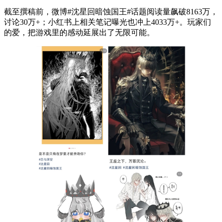
截至撰稿前，微博#沈星回暗蚀国王#话题阅读量飙破8163万，
讨论30万+；小红书上相关笔记曝光也冲上4033万+。玩家们
的爱，把游戏里的感动延展出了无限可能。