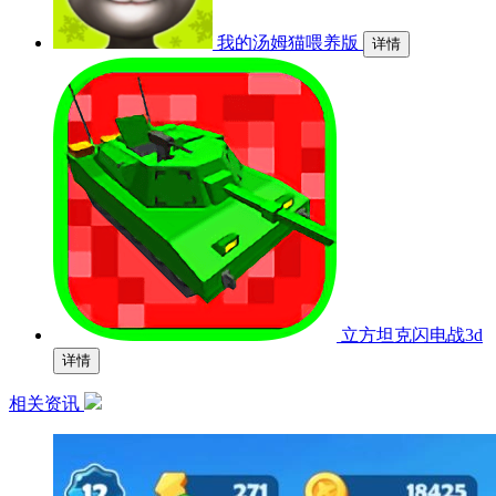
我的汤姆猫喂养版
详情
立方坦克闪电战3d
详情
相关资讯