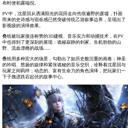
布时便初露端倪。
PV中，沈星回从洒满阳光的花田走向伤痕遍野的废墟，扑面
而来的史诗感与宿命感已然突破传统乙游叙事边界，呈现出了
影视级的演绎效果。
叠纸被玩家接连称赞的3D建模、音乐实力和动捕技术，在PV
中也得到了更深刻的展现：诡秘寂静的剑冢、生机勃勃的山
野、流血漂橹的战场......
叠纸用多种宏大的场景，勾勒出了如历史般沉重的画卷；神圣
的吟唱、悠扬的旋律和紧张诡秘的音乐交织，诠释着沈星回与
玩家之间羁绊；动态的、富有生命力的角色演绎，把玩家们一
下子拽进跌宕起伏的故事中心。